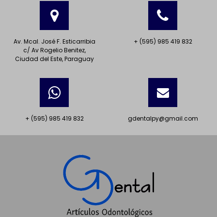
Av. Mcal. José F. Esticarribia
+ (595) 985 419 832
c/ Av Rogelio Benitez,
Ciudad del Este, Paraguay
+ (595) 985 419 832
gdentalpy@gmail.com